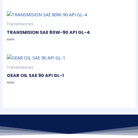
Valorado
en
0
de
5
Transmisiones
TRANSMISION SAE 80W-90 API GL-4
Valorado
en
0
de
5
Transmisiones
GEAR OIL SAE 90 API GL-1
Valorado
en
0
de
5
.