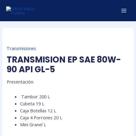
Ir
MAI
al
MEN
contenido
Transmisiones
TRANSMISION EP SAE 80W-
90 API GL-5
Presentación:
Tambor 200 L
Cubeta 19 L
Caja Botellas 12 L
Caja 4 Porrones 20 L
Mini Granel L