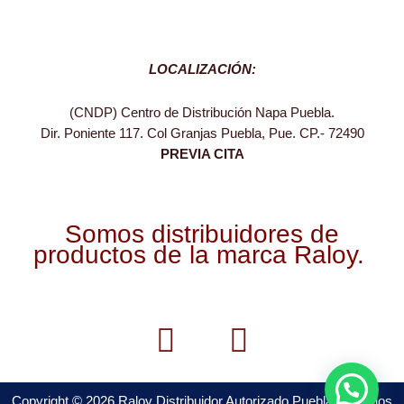
LOCALIZACIÓN:
(CNDP) Centro de Distribución Napa Puebla.
Dir. Poniente 117. Col Granjas Puebla, Pue. CP.- 72490
PREVIA CITA
Somos distribuidores de
productos de la marca Raloy.
F
W
a
h
c
a
Copyright © 2026 Raloy Distribuidor Autorizado Puebla Todos los