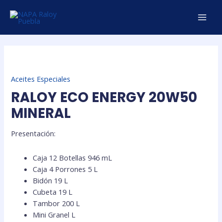
Ir
MAI
al
MEN
contenido
Aceites Especiales
RALOY ECO ENERGY 20W50
MINERAL
Presentación:
Caja 12 Botellas 946 mL
Caja 4 Porrones 5 L
Bidón 19 L
Cubeta 19 L
Tambor 200 L
Mini Granel L