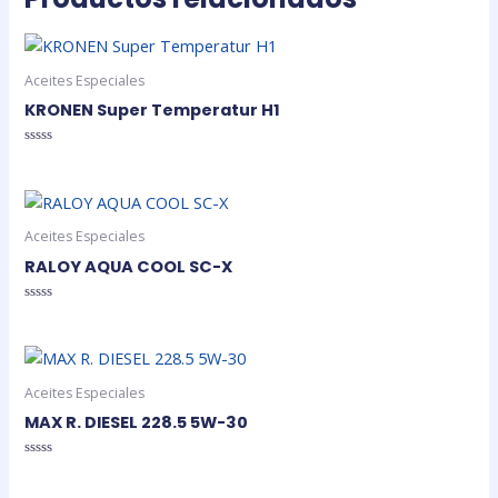
Aceites Especiales
KRONEN Super Temperatur H1
Valorado
en
0
de
5
Aceites Especiales
RALOY AQUA COOL SC-X
Valorado
en
0
de
5
Aceites Especiales
MAX R. DIESEL 228.5 5W-30
Valorado
en
0