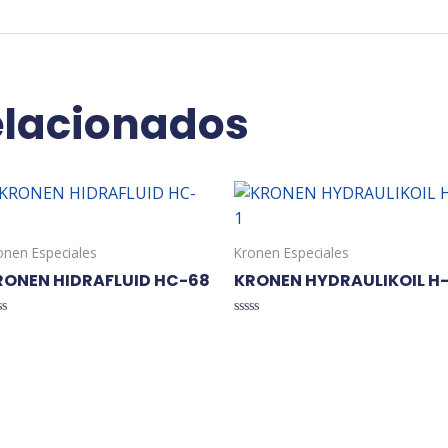
elacionados
onen Especiales
Kronen Especiales
RONEN HIDRAFLUID HC-68
KRONEN HYDRAULIKOIL H-
lorado
Valorado
en
0
de
5