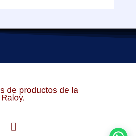
s de productos de la
 Raloy.
W
h