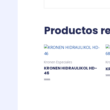
Productos r
Kronen Especiales
Kr
KRONEN HIDRAULIKOL HD-
K
46
Va
en
Valorado
0
en
de
0
5
de
5