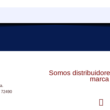
.
Somos distribuidore
marca
a.
- 72490
F
a