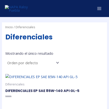
Ir
MAI
al
MEN
contenido
Inicio
/ Diferenciales
Diferenciales
Mostrando el único resultado
Diferenciales
DIFERENCIALES EP SAE 85W-140 API GL-5
Valorado
en
0