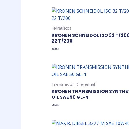
Hidráulicos
KRONEN SCHNEIDOL ISO 32 T/200
22 T/200
Valorado
en
0
de
5
Transmisión Diferencial
KRONEN TRANSMISSION SYNTHE
OIL SAE 50 GL-4
Valorado
en
0
de
5