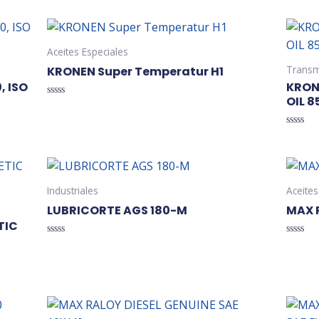
Aceites Especiales
Transmi
KRONEN Super Temperatur H1
, ISO
KRON
OIL 
Valorado
en
0
de
Valorad
5
en
0
de
5
Industriales
Aceites
LUBRICORTE AGS 180-M
MAX R
TIC
Valorado
Valorad
en
en
0
0
de
de
5
5