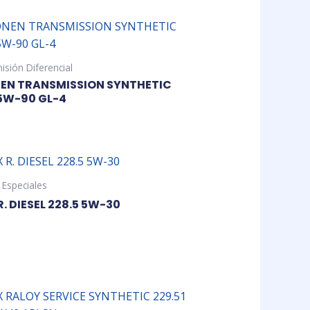
sión Diferencial
EN TRANSMISSION SYNTHETIC
85W-90 GL-4
o
 Especiales
. DIESEL 228.5 5W-30
o