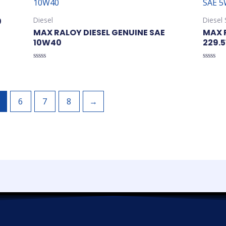
Diesel
Diesel 
0
MAX RALOY DIESEL GENUINE SAE
MAX 
10W40
229.5
Valorado
Valorad
en
en
0
0
de
de
5
5
6
7
8
→
.